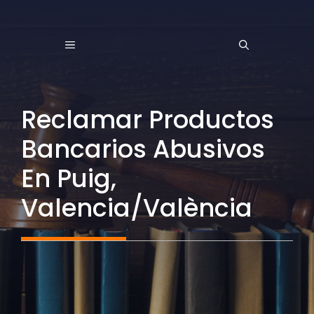
Saltar
al
MENÚ
contenido
Reclamar Productos
Bancarios Abusivos
En Puig,
Valencia/València