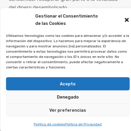
del dinero desembolsado.
Gestionar el Consentimiento
Es fundamental que las personas perjudicadas
de las Cookies
por este tipo de acuerdos busquen ayuda
Utilizamos tecnologías como las cookies para almacenar y/o acceder a la
jurídica experta para analizar su caso particular
información del dispositivo. Lo hacemos para mejorar la experiencia de
navegación y para mostrar anuncios (no) personalizados. El
y estudiar las posibilidades de demanda.
consentimiento a estas tecnologías nos permitirá procesar datos como
el comportamiento de navegación o los ID's únicos en este sitio. No
La asociación Afeban
consentir o retirar el consentimiento, puede afectar negativamente a
ciertas características y funciones.
asesoramos a quienes
firmaron este tipo de contratos
Acepto
a recuperar su dinero.
Denegado
Si crees que puedes estar afectado, únete a la
asociación, y veremos si puedes reclamar.
Ver preferencias
Política de cookies
Política de Privacidad
Te puede interesar: