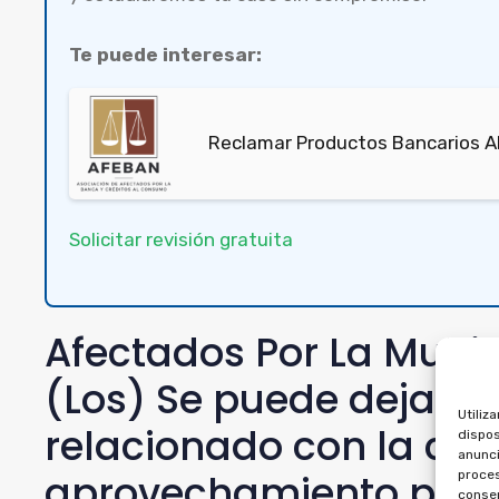
Te puede interesar:
Reclamar Productos Bancarios A
Solicitar revisión gratuita
Afectados Por La Multi
(Los) Se puede dejar s
Utiliz
relacionado con la co
dispos
anunci
aprovechamiento por 
proces
consen