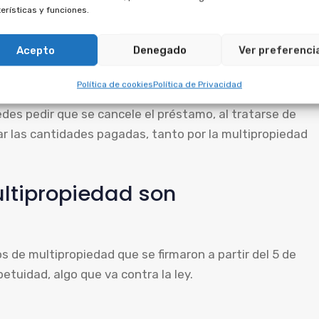
erísticas y funciones.
e anular el acuerdo principal en primer lugar. El
Acepto
Denegado
Ver preferenci
de multipropiedad, así que debe anularse junto con la
Política de cookies
Política de Privacidad
des pedir que se cancele el préstamo, al tratarse de
r las cantidades pagadas, tanto por la multipropiedad
ltipropiedad son
os de multipropiedad que se firmaron a partir del 5 de
tuidad, algo que va contra la ley.