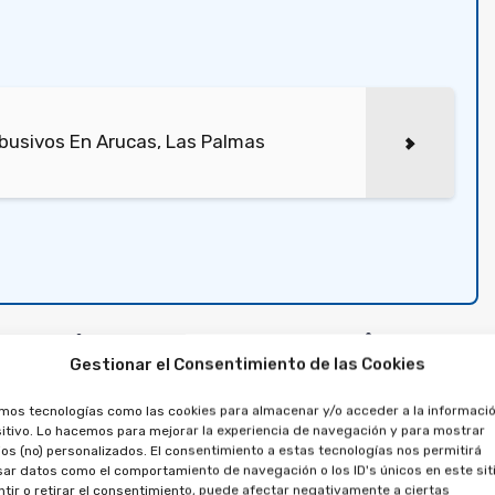
busivos En Arucas, Las Palmas
propiedad en Realejos
Gestionar el Consentimiento de las Cookies
in efecto el préstamo
amos tecnologías como las cookies para almacenar y/o acceder a la informació
mpra de un derecho de
itivo. Lo hacemos para mejorar la experiencia de navegación y para mostrar
os (no) personalizados. El consentimiento a estas tecnologías nos permitirá
turno
ar datos como el comportamiento de navegación o los ID's únicos en este siti
tir o retirar el consentimiento, puede afectar negativamente a ciertas