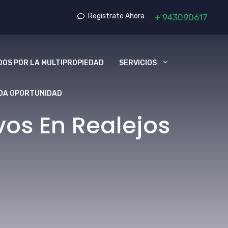
Registrate Ahora
+
943090617
OS POR LA MULTIPROPIEDAD
SERVICIOS
DA OPORTUNIDAD
os En Realejos