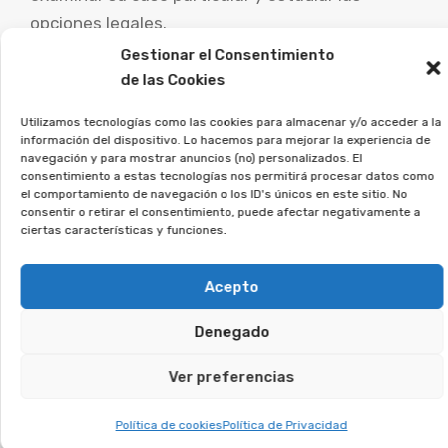
opciones legales.
Gestionar el Consentimiento
En Afeban ayudamos a los
de las Cookies
afectados a ejercer sus
Utilizamos tecnologías como las cookies para almacenar y/o acceder a la
derechos.
información del dispositivo. Lo hacemos para mejorar la experiencia de
navegación y para mostrar anuncios (no) personalizados. El
consentimiento a estas tecnologías nos permitirá procesar datos como
Si crees que puedes estar afectado, deja tus
el comportamiento de navegación o los ID's únicos en este sitio. No
datos, y lo estudiaremos en detalle.
consentir o retirar el consentimiento, puede afectar negativamente a
ciertas características y funciones.
Te puede interesar:
Acepto
Reclamar Productos Bancarios Abusivos
Denegado
En Úbeda, Jaén
Ver preferencias
Te puede interesar:
Política de cookies
Política de Privacidad