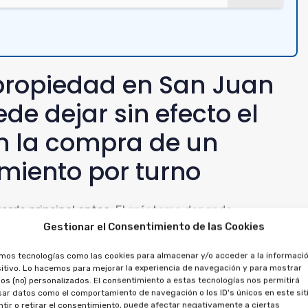
ipropiedad en San Juan
de dejar sin efecto el
on la compra de un
miento por turno
cuerdo principal antes. El préstamo depende
Gestionar el Consentimiento de las Cookies
do que no puede anularse por separado.
amos tecnologías como las cookies para almacenar y/o acceder a la informació
r que se cancele el préstamo, porque existe una
itivo. Lo hacemos para mejorar la experiencia de navegación y para mostrar
os (no) personalizados. El consentimiento a estas tecnologías nos permitirá
recuperar las cantidades pagadas, por ambos
ar datos como el comportamiento de navegación o los ID's únicos en este siti
tir o retirar el consentimiento, puede afectar negativamente a ciertas