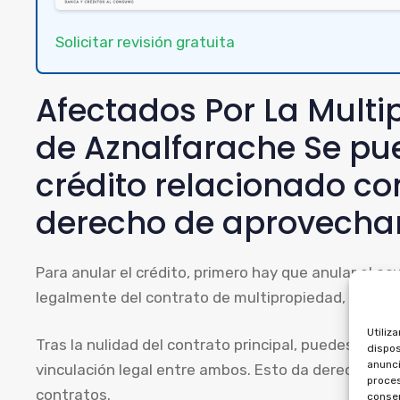
Solicitar revisión gratuita
Afectados Por La Mult
de Aznalfarache Se pue
crédito relacionado c
derecho de aprovecha
Para anular el crédito, primero hay que anular el a
legalmente del contrato de multipropiedad, de mo
Utiliz
Tras la nulidad del contrato principal, puedes pedi
dispos
anunci
vinculación legal entre ambos. Esto da derecho a 
proces
contratos.
consen