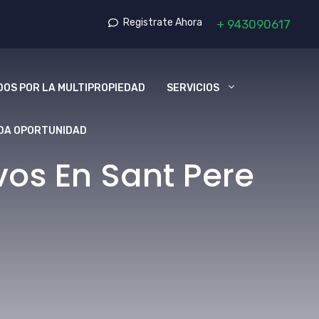
Registrate Ahora
+
943090617
OS POR LA MULTIPROPIEDAD
SERVICIOS
DA OPORTUNIDAD
os En Sant Pere