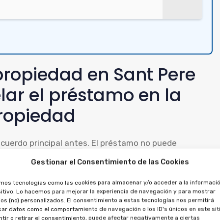
propiedad en Sant Pere
ar el préstamo en la
ropiedad
 acuerdo principal antes. El préstamo no puede
de anularse por separado.
Gestionar el Consentimiento de las Cookies
reclamar contra el préstamo, ya que ambos están
amos tecnologías como las cookies para almacenar y/o acceder a la informació
itivo. Lo hacemos para mejorar la experiencia de navegación y para mostrar
dades pagadas, por ambos contratos.
os (no) personalizados. El consentimiento a estas tecnologías nos permitirá
ar datos como el comportamiento de navegación o los ID's únicos en este siti
tir o retirar el consentimiento, puede afectar negativamente a ciertas