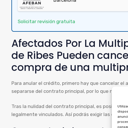
Solicitar revisión gratuita
Afectados Por La Multi
de Ribes Pueden cancel
compra de una multip
Para anular el crédito, primero hay que cancelar el
separarse del contrato principal, por lo que no pue
Tras la nulidad del contrato principal, es posible 
Utiliz
dispos
legalmente vinculados. Así podrás exigir las canti
anunci
proces
consen