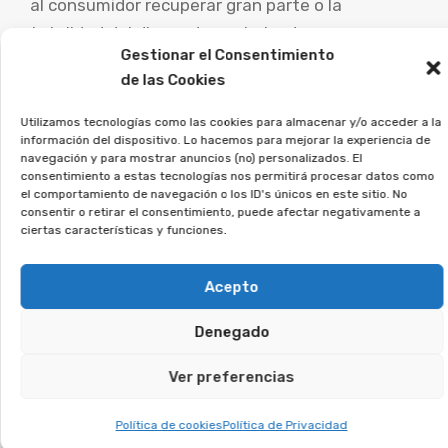
al consumidor recuperar gran parte o la
totalidad del dinero desembolsado.
Gestionar el Consentimiento
de las Cookies
Es esencial que las personas perjudicadas por
este tipo de acuerdos busquen consejo de
Utilizamos tecnologías como las cookies para almacenar y/o acceder a la
abogados especialistas para examinar su caso
información del dispositivo. Lo hacemos para mejorar la experiencia de
navegación y para mostrar anuncios (no) personalizados. El
concreto y explorar las posibilidades de
consentimiento a estas tecnologías nos permitirá procesar datos como
el comportamiento de navegación o los ID's únicos en este sitio. No
demanda.
consentir o retirar el consentimiento, puede afectar negativamente a
ciertas características y funciones.
En Afeban trabajamos para los
consumidores a ejercer sus
Acepto
derechos.
Denegado
Si firmaste un contrato así, únete a la
Ver preferencias
asociación, y analizaremos tu caso.
Política de cookies
Política de Privacidad
Te puede interesar: