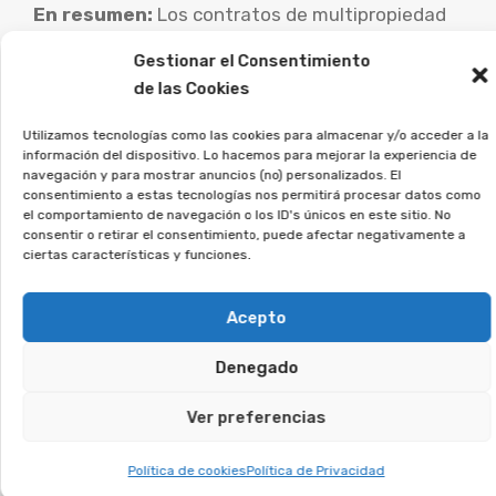
En resumen:
Los contratos de multipropiedad
suscritos a partir del 5 de enero de 1999 que
Gestionar el Consentimiento
fijen una duración perpetua son radicalmente
de las Cookies
nulos según la doctrina reiterada del Tribunal
Utilizamos tecnologías como las cookies para almacenar y/o acceder a la
Supremo español. Si adicionalmente la compra
información del dispositivo. Lo hacemos para mejorar la experiencia de
se financió mediante un préstamo facilitado por
navegación y para mostrar anuncios (no) personalizados. El
consentimiento a estas tecnologías nos permitirá procesar datos como
un acuerdo entre la vendedora y una entidad
el comportamiento de navegación o los ID's únicos en este sitio. No
financiera, la nulidad del acuerdo de compra
consentir o retirar el consentimiento, puede afectar negativamente a
ciertas características y funciones.
puede extenderse al crédito asociado,
posibilitando al consumidor recuperar una parte
Acepto
sustancial o todo del dinero desembolsado.
Denegado
Es esencial que las personas perjudicadas por
este tipo de acuerdos busquen ayuda jurídica
Ver preferencias
experta para evaluar su caso particular y
Política de cookies
Política de Privacidad
explorar las vías de reclamación.