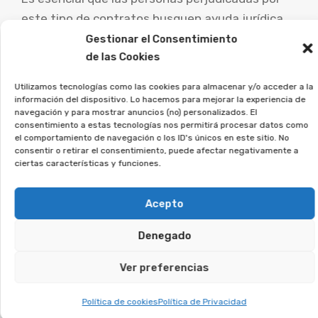
este tipo de contratos busquen ayuda jurídica
experta para analizar su caso particular y
Gestionar el Consentimiento
de las Cookies
estudiar las vías de reclamación.
Utilizamos tecnologías como las cookies para almacenar y/o acceder a la
La asociación Afeban
información del dispositivo. Lo hacemos para mejorar la experiencia de
asesoramos a quienes
navegación y para mostrar anuncios (no) personalizados. El
consentimiento a estas tecnologías nos permitirá procesar datos como
firmaron este tipo de contratos
el comportamiento de navegación o los ID's únicos en este sitio. No
a recuperar su dinero.
consentir o retirar el consentimiento, puede afectar negativamente a
ciertas características y funciones.
Si firmaste un contrato así, deja tus datos, y
Acepto
veremos si puedes reclamar.
Denegado
Te puede interesar:
Ver preferencias
Reclamar Productos Bancarios Abusivos
Política de cookies
Política de Privacidad
En Santa Comba, A Coruña