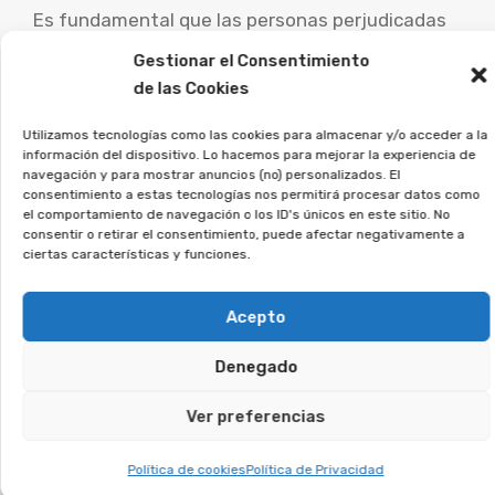
Es fundamental que las personas perjudicadas
por este tipo de contratos busquen
Gestionar el Consentimiento
asesoramiento legal especializado para analizar
de las Cookies
su caso particular y explorar las posibilidades de
Utilizamos tecnologías como las cookies para almacenar y/o acceder a la
demanda.
información del dispositivo. Lo hacemos para mejorar la experiencia de
navegación y para mostrar anuncios (no) personalizados. El
En Afeban trabajamos para los
consentimiento a estas tecnologías nos permitirá procesar datos como
el comportamiento de navegación o los ID's únicos en este sitio. No
consumidores a recuperar su
consentir o retirar el consentimiento, puede afectar negativamente a
dinero.
ciertas características y funciones.
Si crees que puedes estar afectado, únete a la
Acepto
asociación, y analizaremos tu caso.
Denegado
Te puede interesar:
Ver preferencias
Política de cookies
Política de Privacidad
Reclamar Productos Bancarios Abusivos