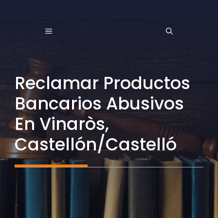
Saltar
al
MENÚ
contenido
Reclamar Productos
Bancarios Abusivos
En Vinaròs,
Castellón/Castelló