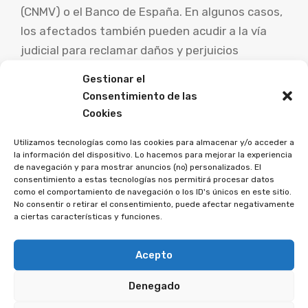
(CNMV) o el Banco de España. En algunos casos,
los afectados también pueden acudir a la vía
judicial para reclamar daños y perjuicios
causados por el robo de identidad bancaria.
Gestionar el
Consentimiento de las
En caso de ser víctima de robo de identidad
Cookies
bancaria, es importante actuar con rapidez y
Utilizamos tecnologías como las cookies para almacenar y/o acceder a
tomar medidas para minimizar los daños
la información del dispositivo. Lo hacemos para mejorar la experiencia
causados. Esto puede incluir la cancelación
de navegación y para mostrar anuncios (no) personalizados. El
consentimiento a estas tecnologías nos permitirá procesar datos
inmediata de las tarjetas y cuentas bancarias
como el comportamiento de navegación o los ID's únicos en este sitio.
afectadas, la modificación de contraseñas y la
No consentir o retirar el consentimiento, puede afectar negativamente
a ciertas características y funciones.
revisión periódica de movimientos y
transacciones bancarias.
Acepto
Te puede interesar:
Denegado