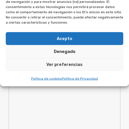
Conceptos Bancarios
de navegación y para mostrar anuncios (no) personalizados. El
consentimiento a estas tecnologías nos permitirá procesar datos
La Ley de Protección de Datos Personales
como el comportamiento de navegación o los ID's únicos en este sitio.
Ley 24/1988 del Mercado de Valores
No consentir o retirar el consentimiento, puede afectar negativamente
a ciertas características y funciones.
Acepto
Denegado
Deja un comentario
Ver preferencias
Política de cookies
Política de Privacidad
Comentario