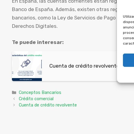
En España, las cuentas corrientes están reguladas 
Banco de España. Además, existen otras regulacion
Utiliz
bancarios, como la Ley de Servicios de Pago y la Le
dispos
Derechos Digitales.
anunci
proces
consen
Te puede interesar:
caract
Cuenta de crédito revolvente
Categorías
Conceptos Bancarios
Crédito comercial
Cuenta de crédito revolvente