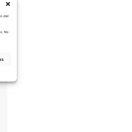
n del
o. No
as