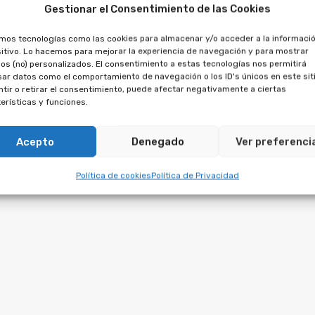
por la
Ley de Contratos de Crédito al Consumo
y por el
Gestionar el Consentimiento de las Cookies
es que protegen los derechos de los clientes
amos tecnologías como las cookies para almacenar y/o acceder a la informació
y de Protección de Datos Personales y Garantía de los
itivo. Lo hacemos para mejorar la experiencia de navegación y para mostrar
os (no) personalizados. El consentimiento a estas tecnologías nos permitirá
ar datos como el comportamiento de navegación o los ID's únicos en este siti
tir o retirar el consentimiento, puede afectar negativamente a ciertas
erísticas y funciones.
Acepto
Denegado
Ver preferenci
Política de cookies
Política de Privacidad