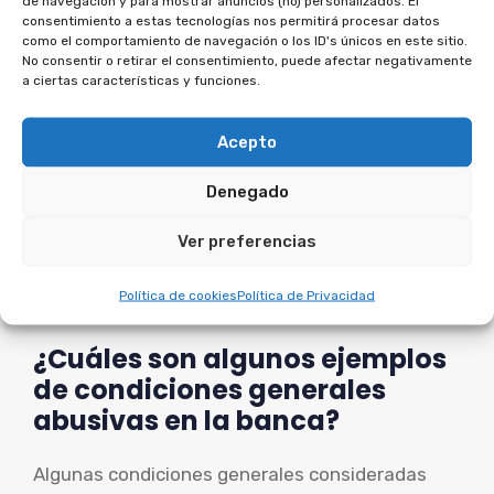
¿Cómo afecta la LCGC a los
de navegación y para mostrar anuncios (no) personalizados. El
consentimiento a estas tecnologías nos permitirá procesar datos
contratos bancarios y de
como el comportamiento de navegación o los ID's únicos en este sitio.
créditos al consumo?
No consentir o retirar el consentimiento, puede afectar negativamente
a ciertas características y funciones.
La LCGC establece requisitos de validez para las
Acepto
condiciones generales incluidas en contratos
bancarios y de créditos al consumo, como la
Denegado
claridad, sencillez y equilibrio. Si un consumidor
considera que una condición general es abusiva,
Ver preferencias
puede presentar una reclamación ante la
Política de cookies
Política de Privacidad
entidad financiera o acudir a la justicia ordinaria.
¿Cuáles son algunos ejemplos
de condiciones generales
abusivas en la banca?
Algunas condiciones generales consideradas