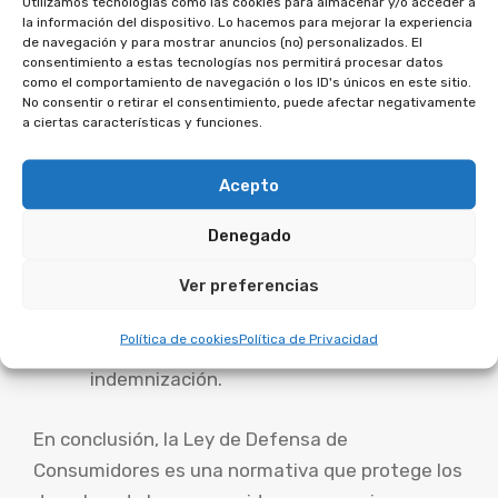
Utilizamos tecnologías como las cookies para almacenar y/o acceder a
incumplimiento de las obligaciones
la información del dispositivo. Lo hacemos para mejorar la experiencia
contractuales por parte de las entidades
de navegación y para mostrar anuncios (no) personalizados. El
consentimiento a estas tecnologías nos permitirá procesar datos
financieras, como el incumplimiento de los
como el comportamiento de navegación o los ID's únicos en este sitio.
plazos de amortización o la imposición de
No consentir o retirar el consentimiento, puede afectar negativamente
a ciertas características y funciones.
comisiones ilegales.
Cancelación de contratos: Los
Acepto
consumidores pueden utilizar la Ley de
Defensa de Consumidores para cancelar
Denegado
contratos de crédito al consumo dentro
Ver preferencias
del plazo legal de 14 días naturales desde
la firma del contrato, sin necesidad de
Política de cookies
Política de Privacidad
justificar su decisión ni pagar ninguna
indemnización.
En conclusión, la Ley de Defensa de
Consumidores es una normativa que protege los