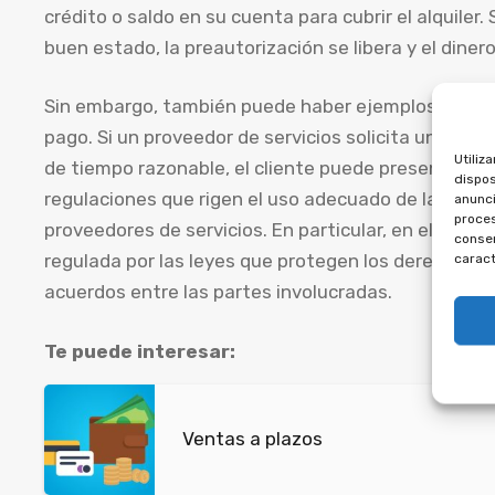
crédito o saldo en su cuenta para cubrir el alquiler.
buen estado, la preautorización se libera y el dinero
Sin embargo, también puede haber ejemplos de rec
pago. Si un proveedor de servicios solicita una pre
Utiliz
de tiempo razonable, el cliente puede presentar un
dispos
regulaciones que rigen el uso adecuado de la preau
anunci
proces
proveedores de servicios. En particular, en el ámbi
consen
regulada por las leyes que protegen los derechos y l
caract
acuerdos entre las partes involucradas.
Te puede interesar:
Ventas a plazos