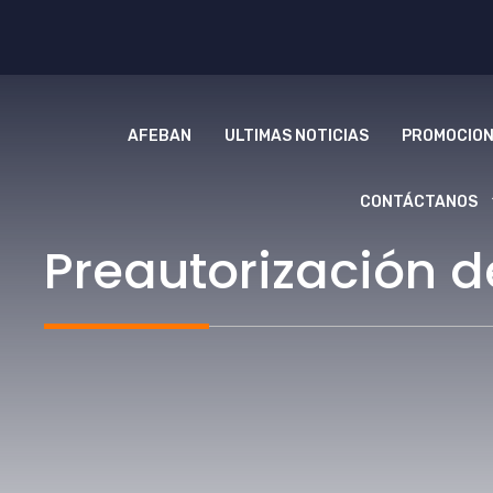
Saltar
al
contenido
AFEBAN
ULTIMAS NOTICIAS
PROMOCION
CONTÁCTANOS
Preautorización 