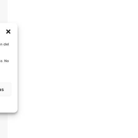
n del
o. No
as