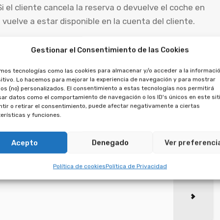
 Si el cliente cancela la reserva o devuelve el coche en
 vuelve a estar disponible en la cuenta del cliente.
lamaciones relacionadas con la preautorización de
Gestionar el Consentimiento de las Cookies
autorización y esta no se libera después de un período
amos tecnologías como las cookies para almacenar y/o acceder a la informació
a queja o reclamación. Además, existen leyes y
itivo. Lo hacemos para mejorar la experiencia de navegación y para mostrar
torización de pago por parte de los comerciantes y
os (no) personalizados. El consentimiento a estas tecnologías nos permitirá
ar datos como el comportamiento de navegación o los ID's únicos en este siti
to del derecho bancario, la preautorización puede estar
tir o retirar el consentimiento, puede afectar negativamente a ciertas
a privacidad del cliente, así como por los contratos y
erísticas y funciones.
Acepto
Denegado
Ver preferenci
Política de cookies
Política de Privacidad