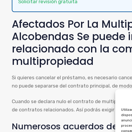
Solicitar revisión gratuita
Afectados Por La Multi
Alcobendas Se puede in
relacionado con la co
multipropiedad
Si quieres cancelar el préstamo, es necesario canc
no puede separarse del contrato principal, de mod
Cuando se declara nulo el contrato de multipropieda
de contratos relacionados. Así podrás exigir las can
Utiliz
dispos
anunci
Numerosos acuerdos de mu
proces
consen