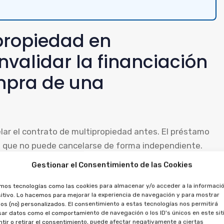
propiedad en
validar la financiación
mpra de una
elar el contrato de multipropiedad antes. El préstamo
o que no puede cancelarse de forma independiente.
Gestionar el Consentimiento de las Cookies
d, es posible reclamar contra el préstamo, al tratarse
tidades pagadas, por la financiación y la propiedad.
amos tecnologías como las cookies para almacenar y/o acceder a la informació
itivo. Lo hacemos para mejorar la experiencia de navegación y para mostrar
os (no) personalizados. El consentimiento a estas tecnologías nos permitirá
ltipropiedad son
ar datos como el comportamiento de navegación o los ID's únicos en este siti
tir o retirar el consentimiento, puede afectar negativamente a ciertas