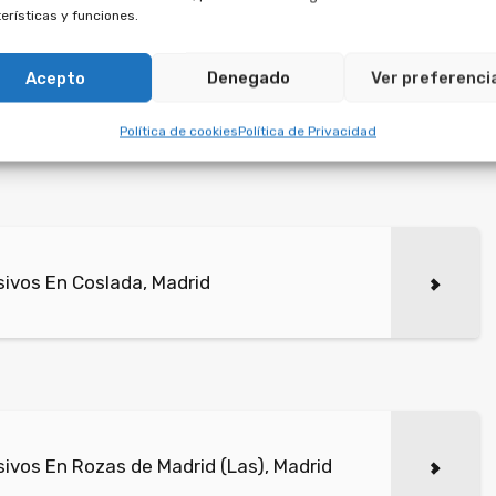
erísticas y funciones.
irmados con empresas de multipropiedad que se
Acepto
Denegado
Ver preferenci
n una duración a perpetuidad, algo que va contra la
Política de cookies
Política de Privacidad
ivos En Coslada, Madrid
ivos En Rozas de Madrid (Las), Madrid