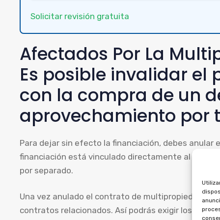
Solicitar revisión gratuita
Afectados Por La Mult
Es posible invalidar e
con la compra de un d
aprovechamiento por 
Para dejar sin efecto la financiación, debes anular 
financiación está vinculado directamente al contr
por separado.
Utiliz
dispos
Una vez anulado el contrato de multipropiedad, se pu
anunci
contratos relacionados. Así podrás exigir los import
proces
consen