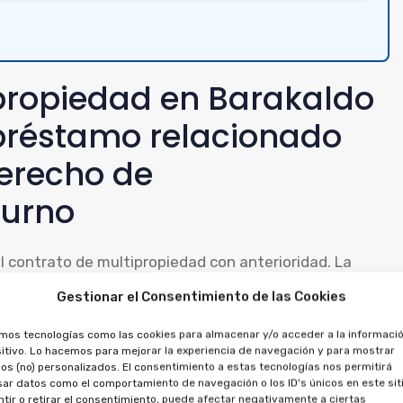
ipropiedad en Barakaldo
l préstamo relacionado
erecho de
turno
el contrato de multipropiedad con anterioridad. La
ato de multipropiedad, de modo que no puede anularse
Gestionar el Consentimiento de las Cookies
amos tecnologías como las cookies para almacenar y/o acceder a la informació
itivo. Lo hacemos para mejorar la experiencia de navegación y para mostrar
ede solicitar la anulación del crédito, al tratarse de
os (no) personalizados. El consentimiento a estas tecnologías nos permitirá
es entregados, por la financiación y la propiedad.
ar datos como el comportamiento de navegación o los ID's únicos en este siti
tir o retirar el consentimiento, puede afectar negativamente a ciertas