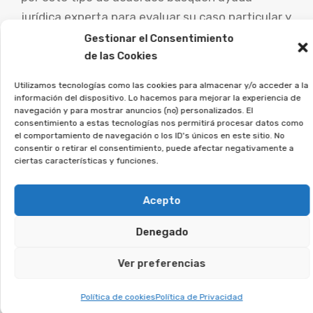
jurídica experta para evaluar su caso particular y
explorar las posibilidades de demanda.
Gestionar el Consentimiento
de las Cookies
La asociación Afeban
Utilizamos tecnologías como las cookies para almacenar y/o acceder a la
ayudamos a los afectados a
información del dispositivo. Lo hacemos para mejorar la experiencia de
recuperar su dinero.
navegación y para mostrar anuncios (no) personalizados. El
consentimiento a estas tecnologías nos permitirá procesar datos como
el comportamiento de navegación o los ID's únicos en este sitio. No
Si firmaste un contrato así, deja tus datos, y lo
consentir o retirar el consentimiento, puede afectar negativamente a
ciertas características y funciones.
estudiaremos en detalle.
Acepto
Te puede interesar:
Denegado
Reclamar Productos Bancarios Abusivos
En Santos de Maimona (Los), Badajoz
Ver preferencias
Política de cookies
Política de Privacidad
Te puede interesar: