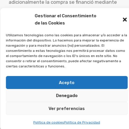
adicionalmente la compra se financió mediante
un préstamo ofrecido por un pacto entre la
Gestionar el Consentimiento
comercializadora y una entidad bancaria, la
de las Cookies
anulación del acuerdo de compra puede
extenderse al crédito asociado, permitiendo al
Utilizamos tecnologías como las cookies para almacenar y/o acceder a la
información del dispositivo. Lo hacemos para mejorar la experiencia de
comprador obtener la devolución de una parte
navegación y para mostrar anuncios (no) personalizados. El
sustancial o todo del dinero invertido.
consentimiento a estas tecnologías nos permitirá procesar datos como
el comportamiento de navegación o los ID's únicos en este sitio. No
consentir o retirar el consentimiento, puede afectar negativamente a
Es fundamental que las personas perjudicadas
ciertas características y funciones.
por este tipo de contratos busquen ayuda
jurídica experta para analizar su caso concreto y
Acepto
explorar las posibilidades de demanda.
Denegado
Desde la Asociación Afeban
Ver preferencias
asesoramos a quienes
firmaron este tipo de contratos
Política de cookies
Política de Privacidad