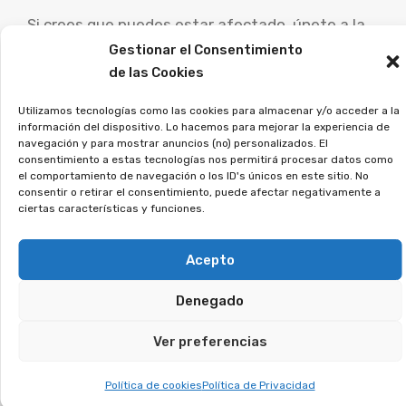
Si crees que puedes estar afectado, únete a la
asociación, y lo estudiaremos en detalle.
Gestionar el Consentimiento
de las Cookies
¿Contrataste una tarjeta
Utilizamos tecnologías como las cookies para almacenar y/o acceder a la
de pago aplazado? Es
información del dispositivo. Lo hacemos para mejorar la experiencia de
navegación y para mostrar anuncios (no) personalizados. El
posible reclamar los
consentimiento a estas tecnologías nos permitirá procesar datos como
el comportamiento de navegación o los ID's únicos en este sitio. No
intereses que has
consentir o retirar el consentimiento, puede afectar negativamente a
ciertas características y funciones.
pagado de más.
Acepto
Las tarjetas con pago aplazado imponen tipos
Denegado
de interés excesivos y provocan que la deuda se
alargue durante años. En muchos casos, los
Ver preferencias
bancos no explicaron bien el funcionamiento, lo
que ha llevado a miles de demandas en los
Política de cookies
Política de Privacidad