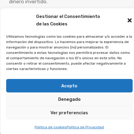
dinero invertido.
Gestionar el Consentimiento
Es esencial que las personas afectadas por este
de las Cookies
tipo de acuerdos busquen asesoramiento legal
especializado para examinar su caso concreto y
Utilizamos tecnologías como las cookies para almacenar y/o acceder a la
explorar las opciones legales.
información del dispositivo. Lo hacemos para mejorar la experiencia de
navegación y para mostrar anuncios (no) personalizados. El
consentimiento a estas tecnologías nos permitirá procesar datos como
En Afeban asesoramos a
el comportamiento de navegación o los ID's únicos en este sitio. No
consentir o retirar el consentimiento, puede afectar negativamente a
quienes firmaron este tipo de
ciertas características y funciones.
contratos a reclamar lo que les
corresponde.
Acepto
Si firmaste un contrato así, regístrate sin
Denegado
compromiso, y veremos si puedes reclamar.
Ver preferencias
Te puede interesar:
Política de cookies
Política de Privacidad