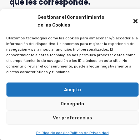
que les corresponde.
Si crees que puedes estar afectado, únete a la
Gestionar el Consentimiento
de las Cookies
asociación, y lo estudiaremos en detalle.
Utilizamos tecnologías como las cookies para almacenar y/o acceder a la
¿Has tenido una tarjeta
información del dispositivo. Lo hacemos para mejorar la experiencia de
navegación y para mostrar anuncios (no) personalizados. El
revolving? Puedes
consentimiento a estas tecnologías nos permitirá procesar datos como
el comportamiento de navegación o los ID's únicos en este sitio. No
recuperar los intereses
consentir o retirar el consentimiento, puede afectar negativamente a
ciertas características y funciones.
abusivos.
Acepto
Las tarjetas con pago aplazado aplican
intereses muy elevados y provocan que la deuda
Denegado
se alargue durante años. En muchos casos, los
Ver preferencias
bancos no explicaron bien el funcionamiento, lo
que ha llevado a numerosos juicios ganados por
Política de cookies
Política de Privacidad
los afectados. Si reconoces este problema en tu