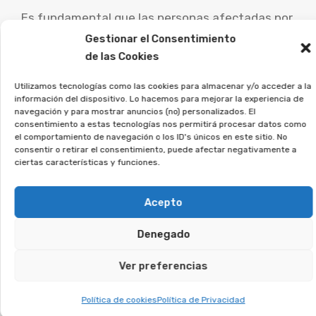
Es fundamental que las personas afectadas por
este tipo de contratos busquen consejo de
Gestionar el Consentimiento
abogados especialistas para analizar su caso
de las Cookies
particular y explorar las vías de reclamación.
Utilizamos tecnologías como las cookies para almacenar y/o acceder a la
información del dispositivo. Lo hacemos para mejorar la experiencia de
La asociación Afeban
navegación y para mostrar anuncios (no) personalizados. El
consentimiento a estas tecnologías nos permitirá procesar datos como
trabajamos para los
el comportamiento de navegación o los ID's únicos en este sitio. No
consumidores a reclamar lo
consentir o retirar el consentimiento, puede afectar negativamente a
ciertas características y funciones.
que les corresponde.
Acepto
Si crees que puedes estar afectado, regístrate
sin compromiso, y lo estudiaremos en detalle.
Denegado
Te puede interesar:
Ver preferencias
Política de cookies
Política de Privacidad
Reclamar Productos Bancarios Abusivos