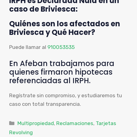
IRPH es Declarada Nula en un
caso de Briviesca:
Quiénes son los afectados en
Briviesca y Qué Hacer?
Puede llamar al
910053535
En Afeban trabajamos para
quienes firmaron hipotecas
referenciadas al IRPH.
Regístrate sin compromiso, y estudiaremos tu
caso con total transparencia.
Categorías
Multipropiedad
,
Reclamaciones
,
Tarjetas
Revolving