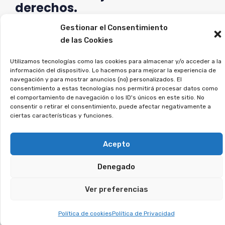
derechos.
Gestionar el Consentimiento
Si firmaste un contrato así, deja tus datos, y
de las Cookies
veremos si puedes reclamar.
Utilizamos tecnologías como las cookies para almacenar y/o acceder a la
¿Contrataste una tarjeta
información del dispositivo. Lo hacemos para mejorar la experiencia de
navegación y para mostrar anuncios (no) personalizados. El
de pago aplazado?
consentimiento a estas tecnologías nos permitirá procesar datos como
el comportamiento de navegación o los ID's únicos en este sitio. No
Puedes recuperar los
consentir o retirar el consentimiento, puede afectar negativamente a
ciertas características y funciones.
intereses abusivos.
Acepto
Las tarjetas revolving imponen tipos de interés
Denegado
excesivos y te mantienen pagando sin fin.
Muchos usuarios no fueron informados
Ver preferencias
correctamente, lo que ha llevado a miles de
demandas en los tribunales. Si reconoces este
Política de cookies
Política de Privacidad