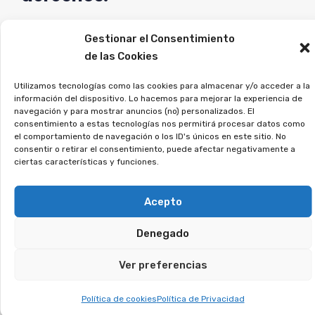
Si crees que puedes estar afectado, regístrate
Gestionar el Consentimiento
sin compromiso, y analizaremos tu caso.
de las Cookies
¿Te suena el término
Utilizamos tecnologías como las cookies para almacenar y/o acceder a la
información del dispositivo. Lo hacemos para mejorar la experiencia de
tarjeta revolving? Tienes
navegación y para mostrar anuncios (no) personalizados. El
consentimiento a estas tecnologías nos permitirá procesar datos como
derecho a recuperar lo
el comportamiento de navegación o los ID's únicos en este sitio. No
consentir o retirar el consentimiento, puede afectar negativamente a
que te cobraron
ciertas características y funciones.
indebidamente.
Acepto
Las tarjetas con pago aplazado generan
Denegado
intereses desproporcionados y te atrapan en
Ver preferencias
una espiral de pagos interminables. Muchos
usuarios no fueron informados correctamente,
Política de cookies
Política de Privacidad
lo que ha llevado a numerosos juicios ganados