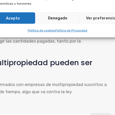
erísticas y funciones.
ar el contrato de multipropiedad con anterioridad. La
Acepto
Denegado
Ver preferenci
pal, por lo que no puede anularse por separado.
Política de cookies
Política de Privacidad
d, se puede solicitar la anulación del crédito, ya que
ir las cantidades pagadas, tanto por la
ltipropiedad pueden ser
firmados con empresas de multipropiedad suscritos a
de tiempo, algo que va contra la ley.