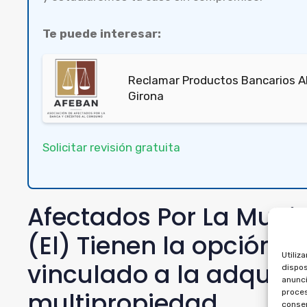
Te puede interesar:
Reclamar Productos Bancarios Ab
Girona
Solicitar revisión gratuita
Afectados Por La Mult
(El) Tienen la opción d
Utiliz
vinculado a la adquisi
dispos
anunci
multipropiedad
proces
consen