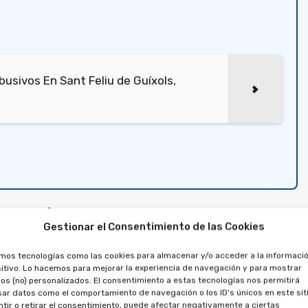
usivos En Sant Feliu de Guíxols,
ipropiedad en Masnou
Gestionar el Consentimiento de las Cookies
e anular el crédito
amos tecnologías como las cookies para almacenar y/o acceder a la informació
ción de una
itivo. Lo hacemos para mejorar la experiencia de navegación y para mostrar
os (no) personalizados. El consentimiento a estas tecnologías nos permitirá
ar datos como el comportamiento de navegación o los ID's únicos en este siti
tir o retirar el consentimiento, puede afectar negativamente a ciertas