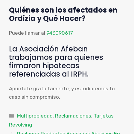
Quiénes son los afectados en
Ordizia y Qué Hacer?
Puede llamar al
943090617
La Asociación Afeban
trabajamos para quienes
firmaron hipotecas
referenciadas al IRPH.
Apúntate gratuitamente, y estudiaremos tu
caso sin compromiso.
Categorías
Multipropiedad
,
Reclamaciones
,
Tarjetas
Revolving
Reclamar Productos Bancarios Abusivos En