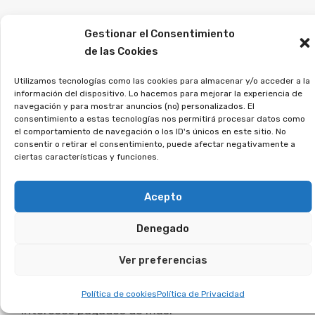
Si crees que puedes estar afectado, deja tus
Gestionar el Consentimiento
datos, y veremos si puedes reclamar.
de las Cookies
¿Contrataste una tarjeta
Utilizamos tecnologías como las cookies para almacenar y/o acceder a la
información del dispositivo. Lo hacemos para mejorar la experiencia de
de pago aplazado?
navegación y para mostrar anuncios (no) personalizados. El
consentimiento a estas tecnologías nos permitirá procesar datos como
Puedes recuperar los
el comportamiento de navegación o los ID's únicos en este sitio. No
consentir o retirar el consentimiento, puede afectar negativamente a
intereses abusivos.
ciertas características y funciones.
Las tarjetas revolving imponen tipos de interés
Acepto
excesivos y te mantienen pagando sin fin. En
Denegado
muchos casos, los bancos no explicaron bien el
funcionamiento, lo que ha llevado a miles de
Ver preferencias
demandas en los tribunales. Si reconoces este
problema en tu caso, puedes recuperar los
Política de cookies
Política de Privacidad
intereses pagados de más.