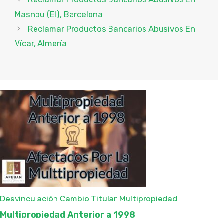
Masnou (El), Barcelona
Reclamar Productos Bancarios Abusivos En
Vícar, Almería
Desvinculación Cambio Titular
Multipropiedad
Multipropiedad Anterior a 1998