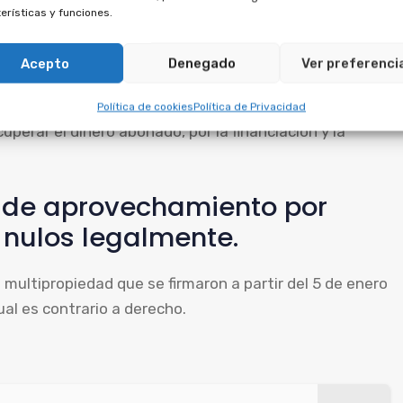
lar el acuerdo principal antes. El crédito está
erísticas y funciones.
ad, por lo que debe anularse junto con la
Acepto
Denegado
Ver preferenci
uede solicitar la anulación del crédito, ya que ambos
Política de cookies
Política de Privacidad
perar el dinero abonado, por la financiación y la
s de aprovechamiento por
 nulos legalmente.
 multipropiedad que se firmaron a partir del 5 de enero
ual es contrario a derecho.