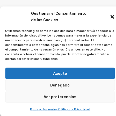
¿Has tenido una tarjeta
Gestionar el Consentimiento
revolving? Puedes
de las Cookies
recuperar los intereses
Utilizamos tecnologías como las cookies para almacenar y/o acceder a la
información del dispositivo. Lo hacemos para mejorar la experiencia de
abusivos.
navegación y para mostrar anuncios (no) personalizados. El
consentimiento a estas tecnologías nos permitirá procesar datos como
el comportamiento de navegación o los ID's únicos en este sitio. No
Las tarjetas revolving imponen tipos de interés
consentir o retirar el consentimiento, puede afectar negativamente a
ciertas características y funciones.
excesivos y te mantienen pagando sin fin. En
muchos casos, los bancos no explicaron bien el
Acepto
funcionamiento, lo que ha llevado a numerosos
juicios ganados por los afectados. Si reconoces
Denegado
este problema en tu caso, puedes recuperar los
Ver preferencias
intereses pagados de más.
Política de cookies
Política de Privacidad
Además de ciertos contratos de multipropiedad,