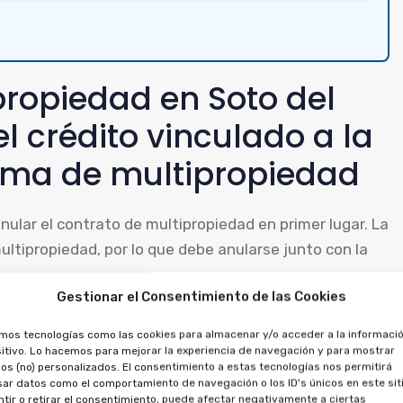
propiedad en Soto del
el crédito vinculado a la
tema de multipropiedad
anular el contrato de multipropiedad en primer lugar. La
ltipropiedad, por lo que debe anularse junto con la
Gestionar el Consentimiento de las Cookies
d, se puede solicitar la anulación del crédito, ya que
amos tecnologías como las cookies para almacenar y/o acceder a la informació
eclamar las cantidades pagadas, por la financiación y
itivo. Lo hacemos para mejorar la experiencia de navegación y para mostrar
os (no) personalizados. El consentimiento a estas tecnologías nos permitirá
ar datos como el comportamiento de navegación o los ID's únicos en este siti
tir o retirar el consentimiento, puede afectar negativamente a ciertas