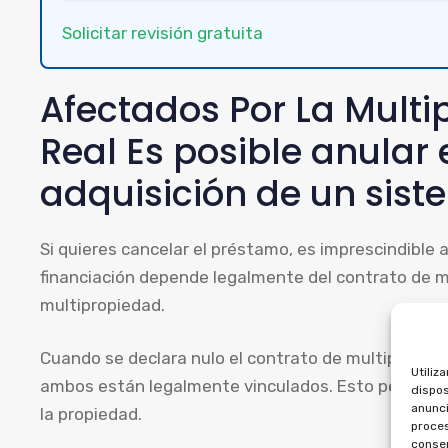
Solicitar revisión gratuita
Afectados Por La Multi
Real Es posible anular 
adquisición de un sis
Si quieres cancelar el préstamo, es imprescindible 
financiación depende legalmente del contrato de mu
multipropiedad.
Cuando se declara nulo el contrato de multipropieda
Utiliz
ambos están legalmente vinculados. Esto permite r
dispos
anunci
la propiedad.
proces
consen