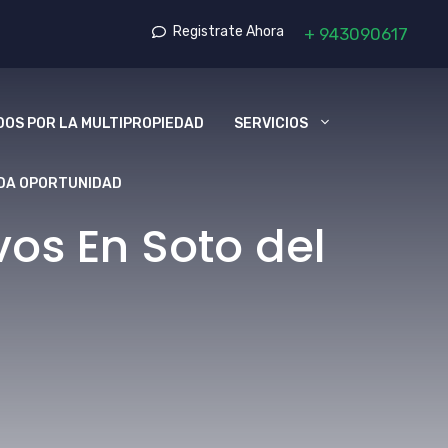
Registrate Ahora
+
943090617
OS POR LA MULTIPROPIEDAD
SERVICIOS
DA OPORTUNIDAD
os En Soto del