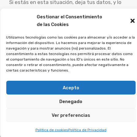
Si estás en esta situación, deja tus datos, y lo
estudiaremos en detalle.
Gestionar el Consentimiento
¿Contrataste una tarjeta
de las Cookies
de pago aplazado?
Utilizamos tecnologías como las cookies para almacenar y/o acceder a la
información del dispositivo. Lo hacemos para mejorar la experiencia de
Puedes recuperar los
navegación y para mostrar anuncios (no) personalizados. El
consentimiento a estas tecnologías nos permitirá procesar datos como
intereses abusivos.
el comportamiento de navegación o los ID's únicos en este sitio. No
consentir o retirar el consentimiento, puede afectar negativamente a
ciertas características y funciones.
Este tipo de tarjetas aplican intereses muy
elevados y te mantienen pagando sin fin. En
Acepto
muchos casos, los bancos no explicaron bien el
Denegado
funcionamiento, lo que ha llevado a una
avalancha de reclamaciones. Si tú también te
Ver preferencias
has visto atrapado, tienes la posibilidad de
reclamar tu dinero.
Política de cookies
Política de Privacidad