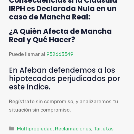
Consecuencias si la Cláusula
IRPH es Declarada Nula en un
caso de Mancha Real:
¿A Quién Afecta de Mancha
Real y Qué Hacer?
Puede llamar al
952663549
En Afeban defendemos a los
hipotecados perjudicados por
este índice.
Regístrate sin compromiso, y analizaremos tu
situación sin compromiso.
Categorías
Multipropiedad
,
Reclamaciones
,
Tarjetas