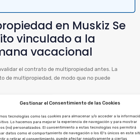
propiedad en Muskiz Se
ito vinculado a la
emana vacacional
invalidar el contrato de multipropiedad antes. La
ato de multipropiedad, de modo que no puede
posible reclamar contra el préstamo, al tratarse de
Gestionar el Consentimiento de las Cookies
es entregados, por la financiación y la propiedad.
amos tecnologías como las cookies para almacenar y/o acceder a la informació
itivo. Lo hacemos para mejorar la experiencia de navegación y para mostrar
propiedad se pueden
os (no) personalizados. El consentimiento a estas tecnologías nos permitirá
ar datos como el comportamiento de navegación o los ID's únicos en este siti
tir o retirar el consentimiento, puede afectar negativamente a ciertas