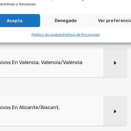
e.
erísticas y funciones.
ados con empresas de multipropiedad suscritos tras el
Acepto
Denegado
Ver preferenci
ación, algo que va contra la ley.
Política de cookies
Política de Privacidad
vos En Valencia, Valencia/València
ivos En Alicante/Alacant,