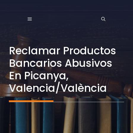
Saltar
al
MENÚ
contenido
Reclamar Productos
Bancarios Abusivos
En Picanya,
Valencia/València