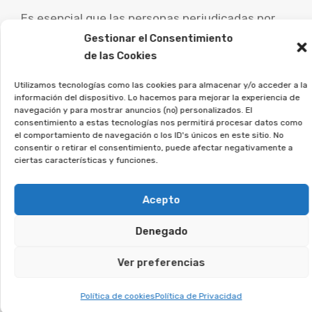
Es esencial que las personas perjudicadas por
este tipo de acuerdos busquen consejo de
Gestionar el Consentimiento
de las Cookies
abogados especialistas para examinar su caso
particular y estudiar las posibilidades de
Utilizamos tecnologías como las cookies para almacenar y/o acceder a la
demanda.
información del dispositivo. Lo hacemos para mejorar la experiencia de
navegación y para mostrar anuncios (no) personalizados. El
consentimiento a estas tecnologías nos permitirá procesar datos como
Desde la Asociación Afeban
el comportamiento de navegación o los ID's únicos en este sitio. No
asesoramos a quienes
consentir o retirar el consentimiento, puede afectar negativamente a
ciertas características y funciones.
firmaron este tipo de contratos
a recuperar su dinero.
Acepto
Si estás en esta situación, únete a la asociación,
Denegado
y analizaremos tu caso.
Ver preferencias
Te puede interesar:
Política de cookies
Política de Privacidad