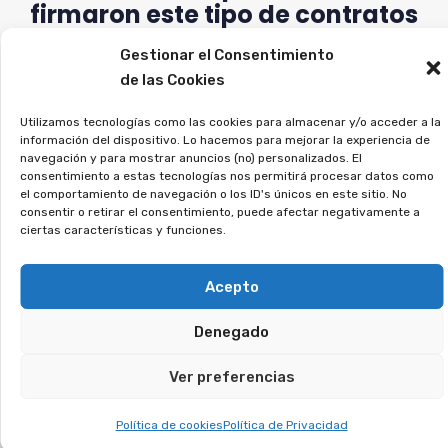
firmaron este tipo de contratos
a ejercer sus derechos.
Gestionar el Consentimiento
de las Cookies
Si estás en esta situación, regístrate sin
compromiso, y analizaremos tu caso.
Utilizamos tecnologías como las cookies para almacenar y/o acceder a la
información del dispositivo. Lo hacemos para mejorar la experiencia de
navegación y para mostrar anuncios (no) personalizados. El
¿Has tenido una tarjeta
consentimiento a estas tecnologías nos permitirá procesar datos como
el comportamiento de navegación o los ID's únicos en este sitio. No
revolving? Puedes
consentir o retirar el consentimiento, puede afectar negativamente a
ciertas características y funciones.
recuperar los intereses
abusivos.
Acepto
Denegado
Las tarjetas revolving generan intereses
desproporcionados y te mantienen pagando sin
Ver preferencias
fin. Miles de personas contrataron sin saber las
condiciones reales, lo que ha llevado a miles de
Política de cookies
Política de Privacidad