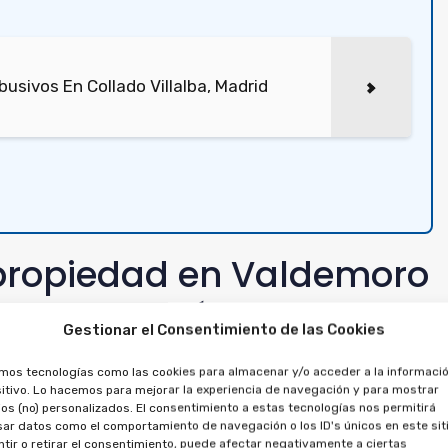
sivos En Collado Villalba, Madrid
ipropiedad en Valdemoro
ncelar el préstamo
Gestionar el Consentimiento de las Cookies
mpra de una
amos tecnologías como las cookies para almacenar y/o acceder a la informació
itivo. Lo hacemos para mejorar la experiencia de navegación y para mostrar
os (no) personalizados. El consentimiento a estas tecnologías nos permitirá
ar datos como el comportamiento de navegación o los ID's únicos en este siti
tir o retirar el consentimiento, puede afectar negativamente a ciertas