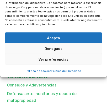
Buscar
la información del dispositivo. Lo hacemos para mejorar la experiencia
de navegación y para mostrar anuncios (no) personalizados. El
Buscar
consentimiento a estas tecnologías nos permitirá procesar datos
como el comportamiento de navegación o los ID's únicos en este sitio.
No consentir o retirar el consentimiento, puede afectar negativamente
a ciertas características y funciones.
Acepto
Categorias Publicadas
Denegado
Ver preferencias
Anular Contratos de Multipropiedad
Política de cookies
Política de Privacidad
Conceptos Bancarios
Consejos y Adevertencias
Defensa ante monitorios y deuda de
multipropiedad