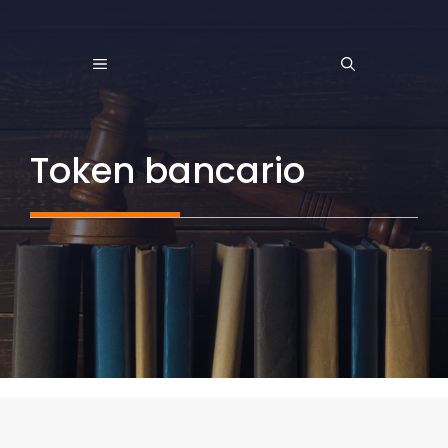
Saltar
al
MENÚ
contenido
Token bancario