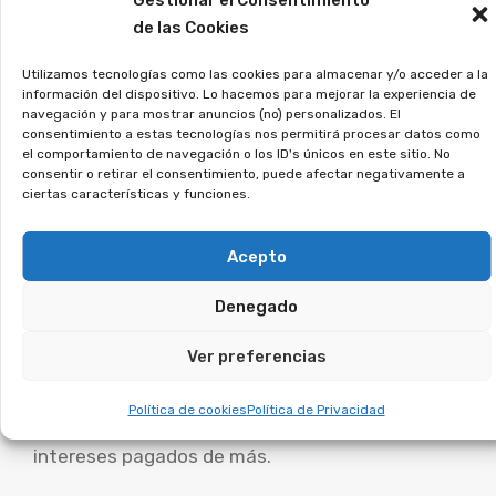
Gestionar el Consentimiento
de las Cookies
sin compromiso, y lo estudiaremos en detalle.
Utilizamos tecnologías como las cookies para almacenar y/o acceder a la
¿Te suena el término
información del dispositivo. Lo hacemos para mejorar la experiencia de
navegación y para mostrar anuncios (no) personalizados. El
tarjeta revolving? Puedes
consentimiento a estas tecnologías nos permitirá procesar datos como
el comportamiento de navegación o los ID's únicos en este sitio. No
recuperar los intereses
consentir o retirar el consentimiento, puede afectar negativamente a
ciertas características y funciones.
abusivos.
Acepto
Las tarjetas con pago aplazado generan
intereses desproporcionados y te mantienen
Denegado
pagando sin fin. Miles de personas contrataron
Ver preferencias
sin saber las condiciones reales, lo que ha
llevado a miles de demandas en los tribunales. Si
Política de cookies
Política de Privacidad
estás en esta situación, puedes recuperar los
intereses pagados de más.