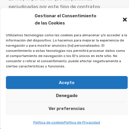
perjudicadas por este tipo de contratos
busquen consejo de abogados especialistas
Gestionar el Consentimiento
para analizar su caso concreto y explorar las
de las Cookies
vías de reclamación.
Utilizamos tecnologías como las cookies para almacenar y/o acceder a la
información del dispositivo. Lo hacemos para mejorar la experiencia de
Desde la Asociación Afeban
navegación y para mostrar anuncios (no) personalizados. El
consentimiento a estas tecnologías nos permitirá procesar datos como
trabajamos para los
el comportamiento de navegación o los ID's únicos en este sitio. No
consumidores a reclamar lo
consentir o retirar el consentimiento, puede afectar negativamente a
ciertas características y funciones.
que les corresponde.
Acepto
Si estás en esta situación, deja tus datos, y lo
estudiaremos en detalle.
Denegado
Te puede interesar:
Ver preferencias
Política de cookies
Política de Privacidad
Reclamar Productos Bancarios Abusivos