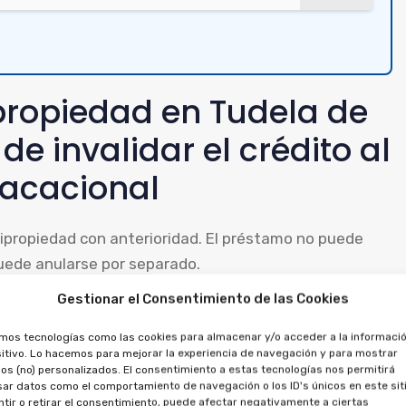
propiedad en Tudela de
de invalidar el crédito al
vacacional
ultipropiedad con anterioridad. El préstamo no puede
puede anularse por separado.
Gestionar el Consentimiento de las Cookies
edes pedir que se cancele el préstamo, porque existe
clamar el dinero abonado, por ambos contratos.
amos tecnologías como las cookies para almacenar y/o acceder a la informació
itivo. Lo hacemos para mejorar la experiencia de navegación y para mostrar
os (no) personalizados. El consentimiento a estas tecnologías nos permitirá
ltipropiedad se pueden
ar datos como el comportamiento de navegación o los ID's únicos en este siti
tir o retirar el consentimiento, puede afectar negativamente a ciertas