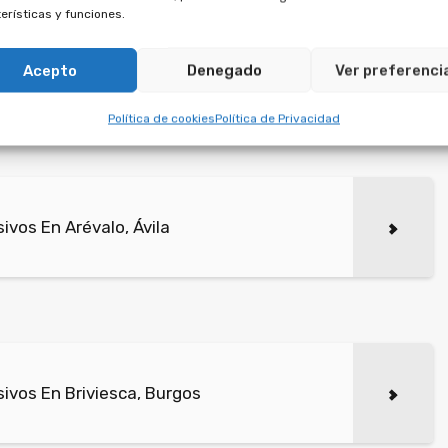
e.
erísticas y funciones.
multipropiedad que se firmaron después de dicha
Acepto
Denegado
Ver preferenci
ontrario a derecho.
Política de cookies
Política de Privacidad
vos En Arévalo, Ávila
ivos En Briviesca, Burgos