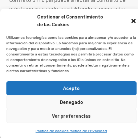
contrato principal puede afectar al contrato de
préstamo vinculado, posibilitando al comprador
recuperar gran parte o la totalidad del dinero
Gestionar el Consentimiento
de las Cookies
invertido.
Utilizamos tecnologías como las cookies para almacenar y/o acceder a la
Es esencial que las personas afectadas por este
información del dispositivo. Lo hacemos para mejorar la experiencia de
navegación y para mostrar anuncios (no) personalizados. El
tipo de contratos busquen ayuda jurídica
consentimiento a estas tecnologías nos permitirá procesar datos como
experta para evaluar su caso particular y
el comportamiento de navegación o los ID's únicos en este sitio. No
consentir o retirar el consentimiento, puede afectar negativamente a
explorar las posibilidades de demanda.
ciertas características y funciones.
Desde la Asociación Afeban
Acepto
asesoramos a quienes
firmaron este tipo de contratos
Denegado
a recuperar su dinero.
Ver preferencias
Si firmaste un contrato así, regístrate sin
Política de cookies
Política de Privacidad
compromiso, y lo estudiaremos en detalle.