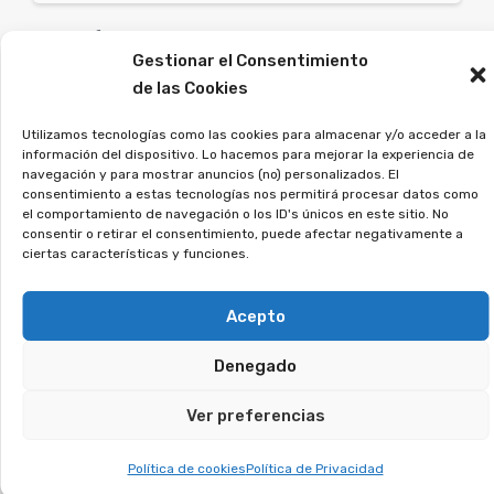
En Afeban ayudamos a los
Gestionar el Consentimiento
afectados a reclamar lo que
de las Cookies
les corresponde.
Utilizamos tecnologías como las cookies para almacenar y/o acceder a la
Si estás en esta situación, regístrate sin
información del dispositivo. Lo hacemos para mejorar la experiencia de
navegación y para mostrar anuncios (no) personalizados. El
compromiso, y veremos si puedes reclamar.
consentimiento a estas tecnologías nos permitirá procesar datos como
el comportamiento de navegación o los ID's únicos en este sitio. No
consentir o retirar el consentimiento, puede afectar negativamente a
¿Contrataste una tarjeta
ciertas características y funciones.
de pago aplazado? Es
Acepto
posible reclamar los
intereses que has
Denegado
pagado de más.
Ver preferencias
Las tarjetas con pago aplazado aplican
Política de cookies
Política de Privacidad